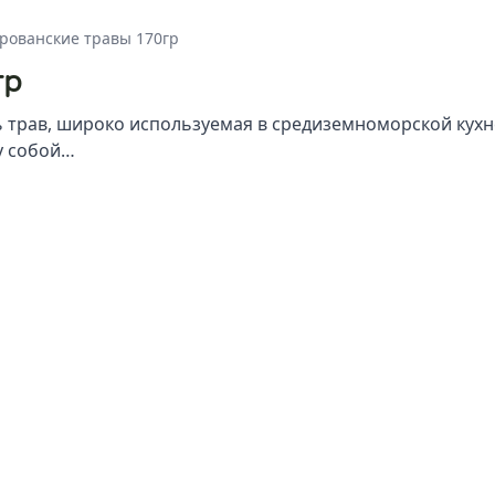
рованские травы 170гр
гр
 трав, широко используемая в средиземноморской кухне.
у собой…