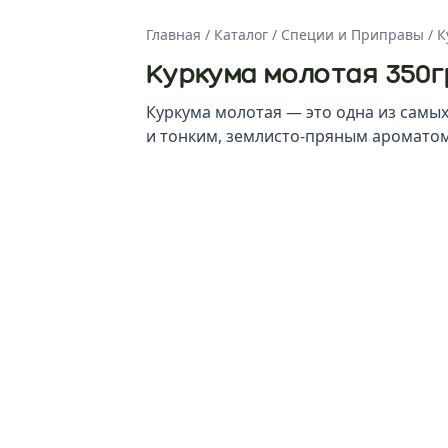
Главная
/
Каталог
/
Специи и Приправы
/
К
Куркума молотая 350г
Куркума молотая — это одна из самы
и тонким, землисто-пряным аромато